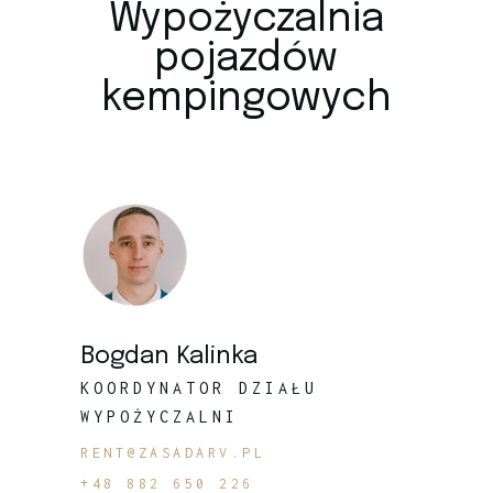
Wypożyczalnia
pojazdów
kempingowych
Bogdan Kalinka
KOORDYNATOR DZIAŁU
WYPOŻYCZALNI
RENT@ZASADARV.PL
+48 882 650 226