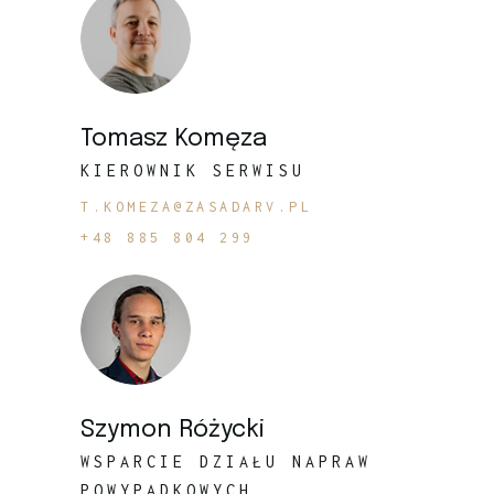
Tomasz Komęza
KIEROWNIK SERWISU
T.KOMEZA@ZASADARV.PL
+48 885 804 299
Szymon Różycki
WSPARCIE DZIAŁU NAPRAW
POWYPADKOWYCH