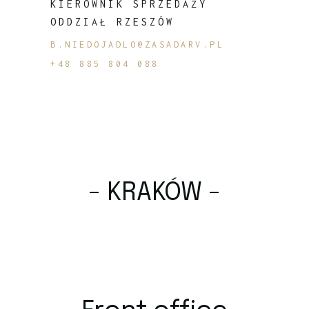
KIEROWNIK SPRZEDAŻY
ODDZIAŁ RZESZÓW
B.NIEDOJADLO@ZASADARV.PL
+48 885 804 088
- KRAKÓW -