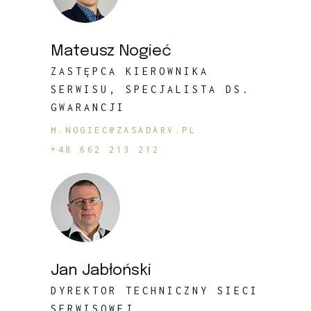
Mateusz Nogieć
ZASTĘPCA KIEROWNIKA
SERWISU, SPECJALISTA DS.
GWARANCJI
M.NOGIEC@ZASADARV.PL
+48 662 213 212
Jan Jabłoński
DYREKTOR TECHNICZNY SIECI
SERWISOWEJ