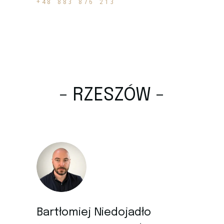
+48 883 876 213
- RZESZÓW -
Bartłomiej Niedojadło