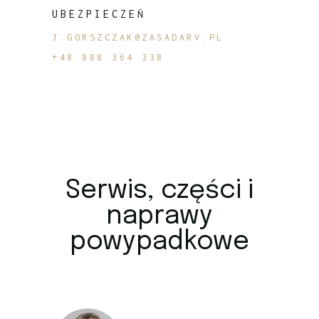
UBEZPIECZEŃ
J.GORSZCZAK@ZASADARV.PL
+48 888 364 338
Serwis, części i
naprawy
powypadkowe