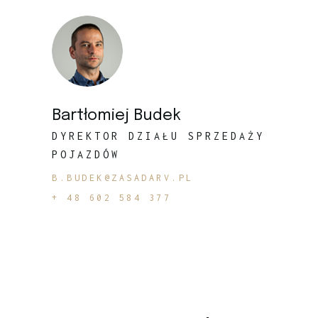
Bartłomiej Budek
DYREKTOR DZIAŁU SPRZEDAŻY
POJAZDÓW
B.BUDEK@ZASADARV.PL
+ 48 602 584 377