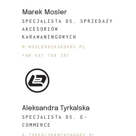
Marek Mosler
SPECJALISTA DS. SPRZEDAŻY
AKCESORIÓW
KARAWANINGOWYCH
M.MOSLER@ZASADARV.PL
+48 691 750 381
Aleksandra Tyrkalska
SPECJALISTA DS. E-
COMMERCE
A.TYRKALSKA@ZASADARV.PL