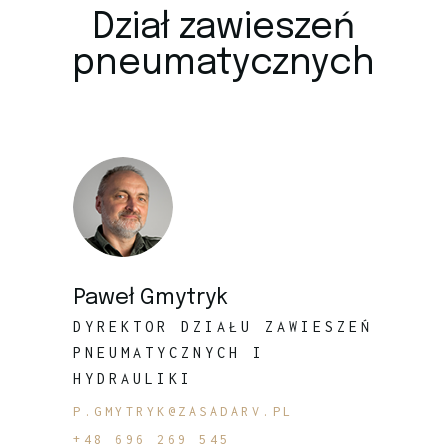
Dział zawieszeń
pneumatycznych
Paweł Gmytryk
DYREKTOR DZIAŁU ZAWIESZEŃ
PNEUMATYCZNYCH I
HYDRAULIKI
P.GMYTRYK@ZASADARV.PL
+48 696 269 545